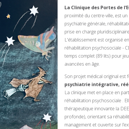
La Clinique des Portes de l’
proximité du centre-ville, est 
psychiatrie générale, réhabilit
prise en charge pluridisciplina
L'établissement est organisé en 
réhabilitation psychosociale - C
temps complet (89 lits) pour je
avancées en âge.
Son projet médical original est
psychiatrie intégrative, ré
La clinique met en place en part
réhabilitation psychosociale . El
thérapeutique innovante la DE
profonde), orientant sa réhabi
management et ouverte sur l’ext