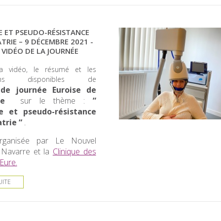
E ET PSEUDO-RÉSISTANCE
TRIE – 9 DÉCEMBRE 2021 -
 VIDÉO DE LA JOURNÉE
la vidéo, le résumé et les
tions disponibles de
de journée Euroise de
rie
sur le thème :
”
e et pseudo-résistance
trie “
.
rganisée par Le Nouvel
 Navarre et la
Clinique des
’Eure.
UITE