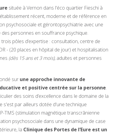
Eure
située à Vernon dans l'éco quartier Fieschi à
un établissement récent, moderne et de référence en
ation psychosociale et gérontopsychiatrie avec une
ire des personnes en souffrance psychique.
trois pôles d’expertise : consultation, centre de
DR - (20 places en hôpital de jour) et hospitalisation
unes
(dès 15 ans et 3 mois)
,
adultes et personnes
 fondé sur
une approche innovante de
éducative et positive centrée sur la personne
.
iculier des soins d’excellence dans le domaine de la
le s'est par ailleurs dotée d'une technique
EP-TMS (stimulation magnétique transcrânienne
litation psychosociale dans une dynamique de case
érieure, la
Clinique des Portes de l’Eure est un