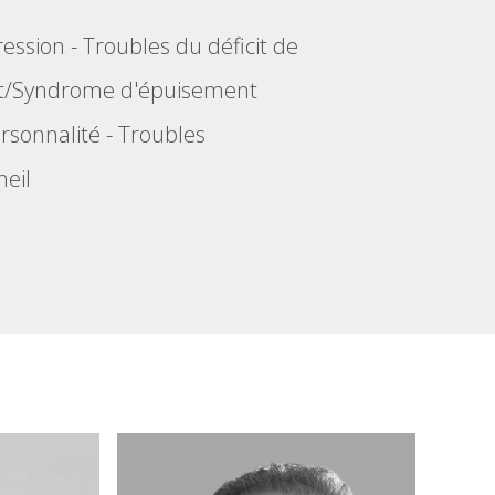
ession
-
Troubles du déficit de
t/Syndrome d'épuisement
rsonnalité
-
Troubles
eil
6
10