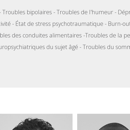
-
Troubles bipolaires
-
Troubles de l'humeur
-
Dépr
ivité
-
État de stress psychotraumatique
-
Burn-ou
bles des conduites alimentaires
-
Troubles de la pe
ropsychiatriques du sujet âgé
-
Troubles du somm
8
7